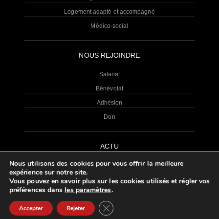
Logement adapté et accompagné
Médico-social
NOUS REJOINDRE
Salariat
Bénévolat
Adhésion
Don
ACTU
Nous utilisons des cookies pour vous offrir la meilleure
Toutes les actualités
expérience sur notre site.
Vous pouvez en savoir plus sur les cookies utilisés et régler vos
préférences dans
les paramètres
.
MENTIONS
POLITIQUE DE
PLAN DU
Fermer la bannière des cookies GDP
LÉGALES
CONFIDENTIALITÉ
SITE
Accepter
Rejeter